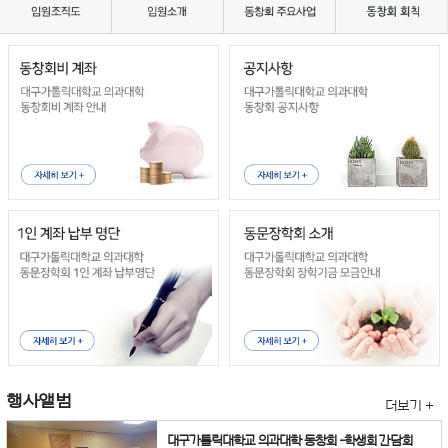
행사앨범
더보기 +
대구가톨릭대학교 의과대학 동창회 -학생회 간담회